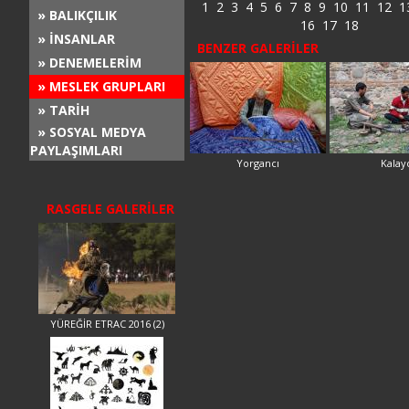
1
2
3
4
5
6
7
8
9
10
11
12
1
» BALIKÇILIK
16
17
18
» İNSANLAR
BENZER GALERİLER
» DENEMELERİM
» MESLEK GRUPLARI
» TARİH
» SOSYAL MEDYA
PAYLAŞIMLARI
Yorgancı
Kalay
RASGELE GALERİLER
YÜREĞİR ETRAC 2016 (2)