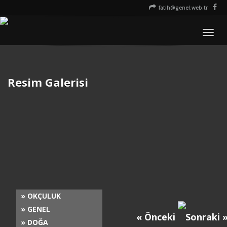
fatih@genel.web.tr
Men
Resim Galerisi
» OKÇULUK
» GENEL
« Önceki
Sonraki 
» DOĞA