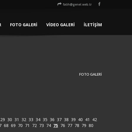
fatih@genel.web.tr
R
FOTO GALERİ
VİDEO GALERİ
İLETİŞİM
FOTO GALERİ
29
30
31
32
33
34
35
36
37
38
39
40
41
42
7
68
69
70
71
72
73
74
75
76
77
78
79
80