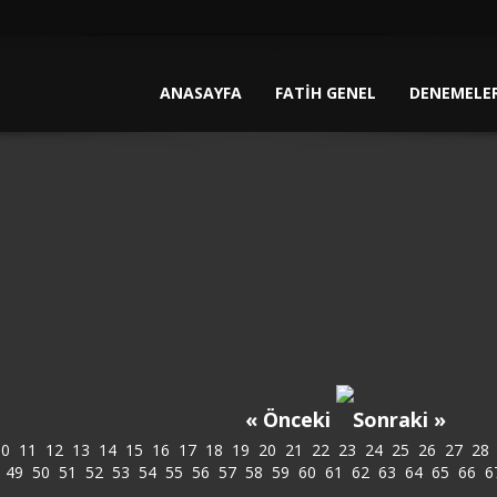
ANASAYFA
FATİH GENEL
DENEMELE
« Önceki
Sonraki »
10
11
12
13
14
15
16
17
18
19
20
21
22
23
24
25
26
27
28
49
50
51
52
53
54
55
56
57
58
59
60
61
62
63
64
65
66
6