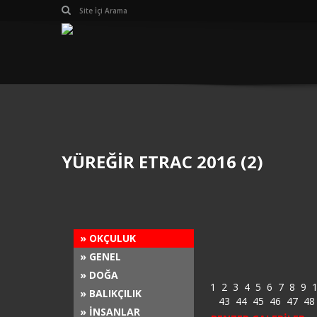
YÜREĞİR ETRAC 2016 (2)
» OKÇULUK
» GENEL
» DOĞA
1
2
3
4
5
6
7
8
9
» BALIKÇILIK
43
44
45
46
47
48
» İNSANLAR