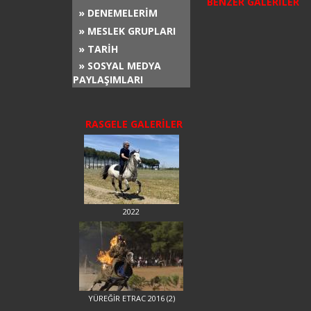
BENZER GALERİLER
» DENEMELERİM
» MESLEK GRUPLARI
» TARİH
» SOSYAL MEDYA
PAYLAŞIMLARI
RASGELE GALERİLER
2022
YÜREĞİR ETRAC 2016 (2)